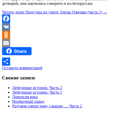
детворой, они научились говорить и по-белорусски.
Читать далее
Прогулка по улице Элизы Ожешко (часть 1)
→
Facebook
VK
Odnoklassniki
Share
Email
Оставить комментарий
Отправить
Свежие записи
Лебединые истории. Часть 2
Лебединые истории. Часть 1
Диверсия века
Необычный парад
Разумею цяпер чаму з выраю … Часть 2