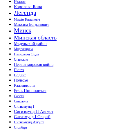
Италия
Королева Бона
Легенда
Максiм Багдановiч
Максим Богданович
Минск
Минская область
Мядельский район
Мядельщина
Наполеон Орда
Огинские
Первая мировая война
Пинск
Подвиг
Полесье
Радзивиллы
Речь Посполитая
Сапеги
Свислочь
Сигизмунд I
Сигизмунд II Август
Сигизмунд I Старый
Сигизмунд Август
Столбцы