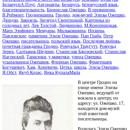
Беларуси
А.Плуг
,
Аргонавты
,
Беларусь
,
белорусский язык
,
благотворительность
,
Бронислав Ожешко
,
В провинции
,
В.Реймонт
,
Гродненщина
,
Гродно
,
дом-музей Элизы Ожешко
,
Дюрдзи
,
Закозель
,
Зигмунд Свентицкий
,
Картинка из
голодных лет
,
Лев Толстой
,
Людвиново
,
М.Конопницкая
,
Маер Эзофович
,
Мемуары
,
Мильковщина
,
Низины
,
Павловские
,
памятник Элизе Ожешко
,
Пан Граба
,
Петр
Ожешко
,
писательница
,
польский язык
,
Последняя любовь
,
почетная гражданка Гродно
,
Ромуальд Траугутт
,
Ромульд
Зерих
,
Салтыков-Щедрин
,
Станислав Бжозовский
,
Станислав
Нагорский
,
Тарасюки
,
у мамочки
,
улица Ожешко
,
усыпальница Ожешков
,
Флориан Ожешко
,
Франтишек
Богушевич
,
Хам
,
Хоневичи
,
Цетка
,
школа
,
Элиза Ожешко
,
Я.Обст
,
Якуб Колас
,
Янка Купала
Maria
В центре Гродно на
улице имени Элизы
Ожешко, ведущей от
вокзала к центру, по
адресу: ул. Ожешко, 17,
находится дом-музей
этой известной
писательницы.
Родилась Элиза Ожешко