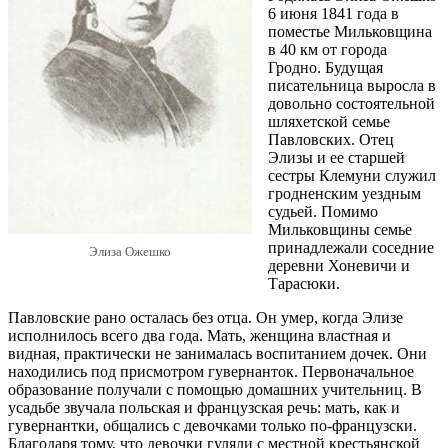
6 июня 1841 года в
поместье Мильковщина
в 40 км от города
Гродно. Будущая
писательница выросла в
довольно состоятельной
шляхетской семье
Павловских. Отец
Элизы и ее старшей
сестры Клемуни служил
гродненским уездным
судьей. Помимо
Мильковщины семье
принадлежали соседние
Элиза Ожешко
деревни Хоневичи и
Тарасюки.
Павловские рано осталась без отца. Он умер, когда Элизе
исполнилось всего два года. Мать, женщина властная и
видная, практически не занималась воспитанием дочек. Они
находились под присмотром гувернанток. Первоначальное
образование получали с помощью домашних учительниц. В
усадьбе звучала польская и французская речь: мать, как и
гувернантки, общались с девочками только по-французски.
Благодаря тому, что девочки гуляли с местной крестьянской