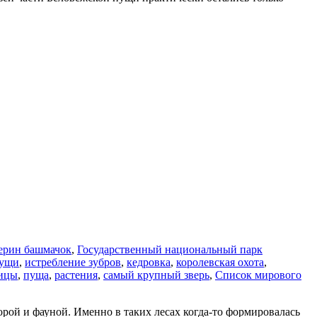
ерин башмачок
,
Государственный национальный парк
пущи
,
истребление зубров
,
кедровка
,
королевская охота
,
ицы
,
пуща
,
растения
,
самый крупный зверь
,
Список мирового
рой и фауной. Именно в таких лесах когда-то формировалась