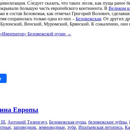
цивилизация. Следует сказать, что таких лесов, как пуща ранее
окрывали большую часть европейского континента. В
Великом к
ко в состав Беловежья, как отмечал Григорий Волович, сделавши
емя сохранилась только одна из них –
Беловежская
. От других д
Булонский, Венский, Муромский, Брянский. К сожалению, они и
«Император» Беловежской пущи
→
e
жина Европы
III
,
Антоний Тизенгауз
,
Беловежская пуща
,
беловежские зубры
,
отные
,
заповедник
,
земноводные
,
зубр
,
Ипатьевская летопись
,
Ка