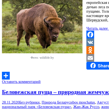
европейская 
дичью леса п
пущами. Толь
настоящее вр
Шервудский, 
Читать далее
Facebook
VK
Odnoklassniki
Фото: wildlife.by
Shar
Email
Оставить комментарий
Отправить
Беловежская пуща – природная жемчу
28.11.2020
Без рубрики
,
Природа Беларуси
bos moschatus
,
Август 
национальный парк «Беловежская пуща»
,
Жан-Жак Руссо
,
жив