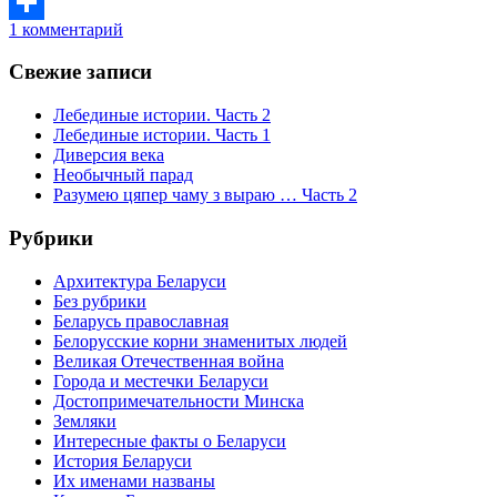
1 комментарий
Отправить
Свежие записи
Лебединые истории. Часть 2
Лебединые истории. Часть 1
Диверсия века
Необычный парад
Разумею цяпер чаму з выраю … Часть 2
Рубрики
Архитектура Беларуси
Без рубрики
Беларусь православная
Белорусские корни знаменитых людей
Великая Отечественная война
Города и местечки Беларуси
Достопримечательности Минска
Земляки
Интересные факты о Беларуси
История Беларуси
Их именами названы