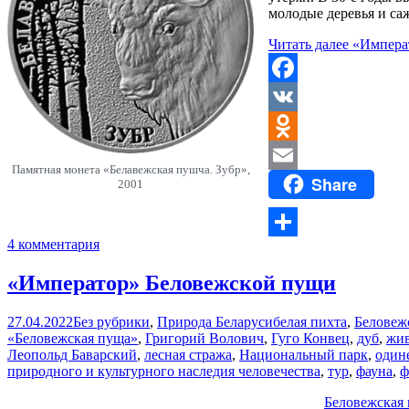
молодые деревья и са
Читать далее
«Импера
Facebook
VK
Odnoklassniki
Памятная монета «Белавежская пушча. Зубр»,
Share
Email
2001
4 комментария
Отправить
«Император» Беловежской пущи
27.04.2022
Без рубрики
,
Природа Беларуси
белая пихта
,
Беловеж
«Беловежская пуща»
,
Григорий Волович
,
Гуго Конвец
,
дуб
,
жи
Леопольд Баварский
,
лесная стража
,
Национальный парк
,
один
природного и культурного наследия человечества
,
тур
,
фауна
,
ф
Беловежская