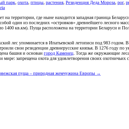
ый парк
,
охота
,
птицы
,
растения
,
Резиденция Деда Мороза
,
рог
,
р
ria
ет на территории, где ныне находится западная граница Белару
 собой один из последних «островков» древнейшего лесного ма
ло 1400 кв.км). Пуща расположена на территории Беларуси и По
кий лес упоминается в Ипатьевской летописи под 983 годом. В 
строили свои резиденции древнерусские князья. В 1276 году по 
дена башня и основан
город Каменец
. Тогда же окружающие лес
и мире: запрещена охота для удовлетворения своих охотничьих 
овежская пуща – природная жемчужина Европы
→