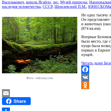
Василькович
,
король Ягайло
,
лес
,
Музей природы
,
Национальн
наследия человечества
,
СССР
,
Шпилевский П.М.
,
ЮНЕСКО
Ma
Не одну тысячу л
Он представляет
и животных (око
(874 кв.км).
Впервые Беловежс
было место, где 
пущи была возве
первых в Европе 
пущей.
Читать далее
Бел
Facebook
Фото: wikiway.com
VK
Odnoklassniki
Share
Email