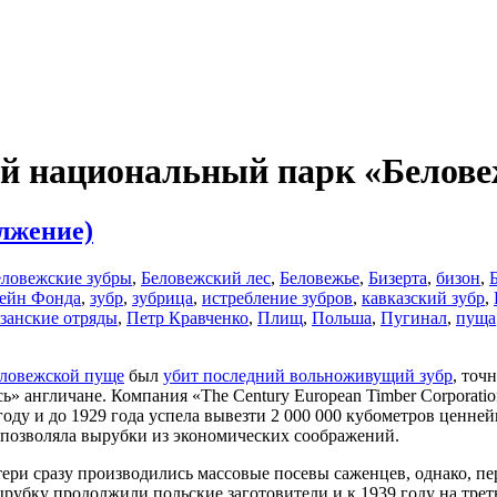
ый национальный парк «Белов
лжение)
еловежские зубры
,
Беловежский лес
,
Беловежье
,
Бизерта
,
бизон
,
ейн Фонда
,
зубр
,
зубрица
,
истребление зубров
,
кавказский зубр
,
занские отряды
,
Петр Кравченко
,
Плищ
,
Польша
,
Пугинал
,
пуща
ловежской пуще
был
убит последний вольноживущий зубр
, точ
ь» англичане. Компания «The Century European Timber Corporat
году и до 1929 года успела вывезти 2 000 000 кубометров ценне
 позволяла вырубки из экономических соображений.
ери сразу производились массовые посевы саженцев, однако, п
вырубку продолжили польские заготовители и к 1939 году на тре