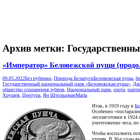
Архив метки: Государственн
«Император» Беловежской пущи (продо
09.05.2022
Без рубрики
,
Природа Беларуси
Беловежская пуща
,
б
Государственный национальный парк «Беловежская пуща»
,
Дж
общество сохранения зубров
,
Национальный парк
,
охота
,
парти
Хрущев
,
Центура
,
Ян Штольцман
Maria
Итак, в 1919 году в
Бе
Особенно «постаралис
лесозаготовки в 1924 
уничтожение леса, но
Чтобы восполнить пот
утерян. В 30-е годы 