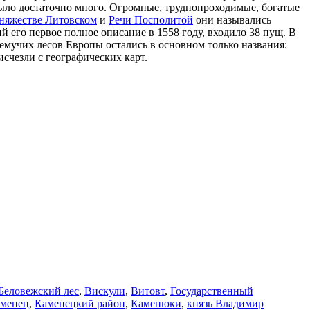
 было достаточно много. Огромные, труднопроходимые, богатые
няжестве Литовском
и
Речи Посполитой
они назывались
й его первое полное описание в 1558 году, входило 38 пущ. В
ремучих лесов Европы остались в основном только названия:
счезли с географических карт.
Беловежский лес
,
Вискули
,
Витовт
,
Государственный
менец
,
Каменецкий район
,
Каменюки
,
князь Владимир