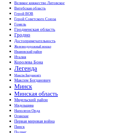
Великое княжество Литовское
Витебская область
Герой ВОВ
Герой Советского Союза
Гомель
Гродненская область
Гродно
Достопримечательность
Железнодорожный вокзал
Ивановский район
Италия
Королева Бона
Легенда
Максiм Багдановiч
Максим Богданович
Минск
Минская область
Мядельский район
Мядельщина
Наполеон Орда
Огинские
Первая мировая война
Пинск
Подвиг