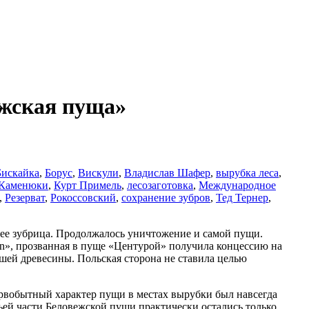
ежская пуща»
Бискайка
,
Борус
,
Вискули
,
Владислав Шафер
,
вырубка леса
,
Каменюки
,
Курт Примель
,
лесозаготовка
,
Международное
,
Резерват
,
Рокоссовский
,
сохранение зубров
,
Тед Тернер
,
нее зубрица. Продолжалось уничтожение и самой пущи.
ion», прозванная в пуще «Центурой» получила концессию на
йшей древесины. Польская сторона не ставила целью
ервобытный характер пущи в местах вырубки был навсегда
тьей части Беловежской пущи практически остались только