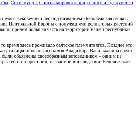
ыбы
,
Сигизмунд I
,
Список мирового природного и культурного
си шумит вековечный лес под названием «Беловежская пуща».
ссива Центральной Европы с популяциями реликтовых растений
льши, причем большая часть на территории нашей республики
то время здесь проживало балтское племя ятвягов. Позднее это
указу галицко-волынского князя Владимира Васильковича среди
а были объявлены своеобразным заповедником – одним из
страстей на территории, названной впоследствии Беловежской