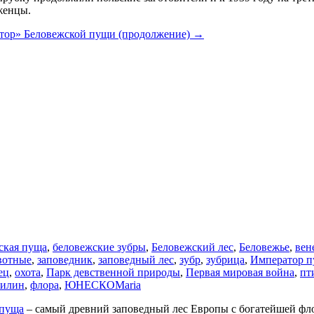
женцы.
тор» Беловежской пущи (продолжение)
→
ская пуща
,
беловежские зубры
,
Беловежский лес
,
Беловежье
,
вен
вотные
,
заповедник
,
заповедный лес
,
зубр
,
зубрица
,
Император 
ец
,
охота
,
Парк девственной природы
,
Первая мировая война
,
пт
илин
,
флора
,
ЮНЕСКО
Maria
 пуща
– самый древний заповедный лес Европы с богатейшей фло