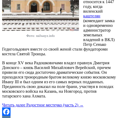
относится к 1447
году, когда
виленский
каштелян
(комендант замка
и одновременно
администратор
земельных
Фото: railwayz.info
владений в ВКЛ)
Петр Сенько
Гедигольдович вместе со своей женой стали фундатороми
костела Святой Троицы.
В конце XV века Радошковичами владел правнук Дмитрия
Донского – князь Василий Михайлович Верейский, причем
привели его сюда достаточно драматические события. Он
приходился троюродным братом великому князю московскому
Ивану III и был одним из его самых верных подданных.
Преданность свою доказал на поле брани, участвуя в походах
московского войска на Казань, на Новгород, против
татарского хана Ахмата.
Читать далее
Радостное местечко (часть 2)
→