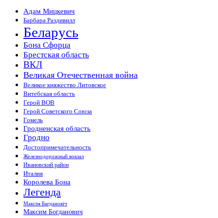
Адам Мицкевич
Барбара Раздивилл
Беларусь
Бона Сфорца
Брестская область
ВКЛ
Великая Отечественная война
Великое княжество Литовское
Витебская область
Герой ВОВ
Герой Советского Союза
Гомель
Гродненская область
Гродно
Достопримечательность
Железнодорожный вокзал
Ивановский район
Италия
Королева Бона
Легенда
Максiм Багдановiч
Максим Богданович