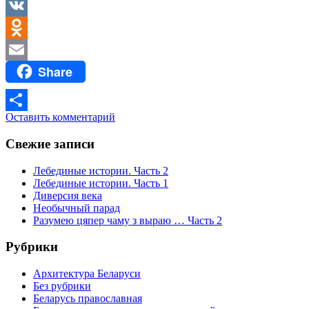
Facebook
VK
Odnoklassniki
Share
Email
Оставить комментарий
Отправить
Свежие записи
Лебединые истории. Часть 2
Лебединые истории. Часть 1
Диверсия века
Необычный парад
Разумею цяпер чаму з выраю … Часть 2
Рубрики
Архитектура Беларуси
Без рубрики
Беларусь православная