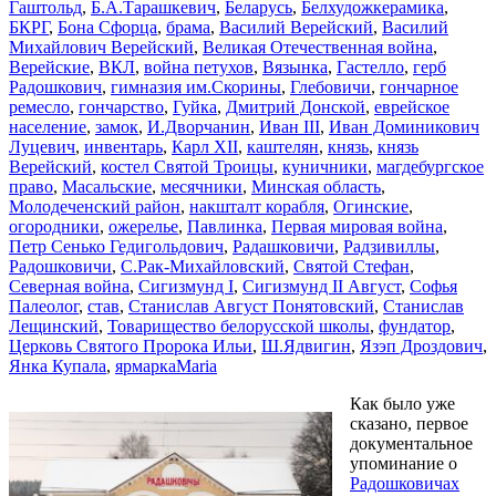
Гаштольд
,
Б.А.Тарашкевич
,
Беларусь
,
Белхудожкерамика
,
БКРГ
,
Бона Сфорца
,
брама
,
Василий Верейский
,
Василий
Михайлович Верейский
,
Великая Отечественная война
,
Верейские
,
ВКЛ
,
война петухов
,
Вязынка
,
Гастелло
,
герб
Радошкович
,
гимназия им.Скорины
,
Глебовичи
,
гончарное
ремесло
,
гончарство
,
Гуйка
,
Дмитрий Донской
,
еврейское
население
,
замок
,
И.Дворчанин
,
Иван III
,
Иван Доминикович
Луцевич
,
инвентарь
,
Карл XII
,
каштелян
,
князь
,
князь
Верейский
,
костел Святой Троицы
,
куничники
,
магдебургское
право
,
Масальские
,
месячники
,
Минская область
,
Молодеченский район
,
накшталт корабля
,
Огинские
,
огородники
,
ожерелье
,
Павлинка
,
Первая мировая война
,
Петр Сенько Гедигольдович
,
Радашковичи
,
Радзивиллы
,
Радошковичи
,
С.Рак-Михайловский
,
Святой Стефан
,
Северная война
,
Сигизмунд I
,
Сигизмунд II Август
,
Софья
Палеолог
,
став
,
Станислав Август Понятовский
,
Станислав
Лещинский
,
Товарищество белорусской школы
,
фундатор
,
Церковь Святого Пророка Ильи
,
Ш.Ядвигин
,
Язэп Дроздович
,
Янка Купала
,
ярмарка
Maria
Как было уже
сказано, первое
документальное
упоминание о
Радошковичах