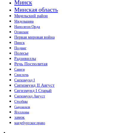
Минск
Минская область
Мядельский район
Мядельщина
Наполеон Орда
Огинские
Первая мировая война
Пинск
Подвиг
Полесье
Радзивиллы
Речь Посполитая
Сапеги
Свислочь
Сигизмунд I
Сигизмунд II Август
Сигизмунд I Старый
Сигизмунд Август
Столбцы
Сырокомля
Ягеллоны
замок
магдебургское право